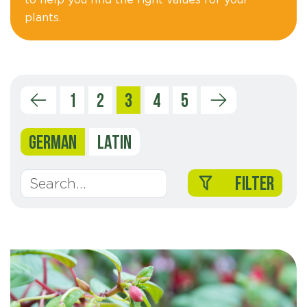
plants.
1
2
3
4
5
GERMAN
LATIN
FILTER