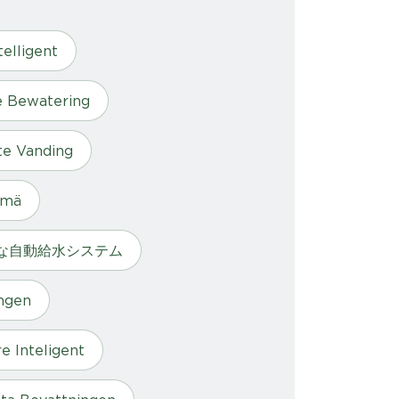
telligent
e Bewatering
te Vanding
lmä
な自動給水システム
ingen
e Inteligent