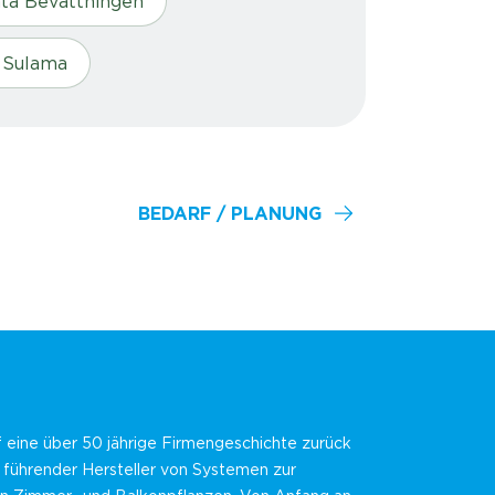
nta Bevattningen
i Sulama
BEDARF / PLANUNG
f eine über 50 jährige Firmengeschichte zurück
n führender Hersteller von Systemen zur