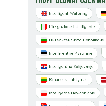
Intelligent Watering
L’irrigazione Intelligente
Интелигентното Напояване
Intelligentne Kastmine
Inteligentno Zalijevanje
Išmanusis Laistymas
Inteligetne Nawadnianie