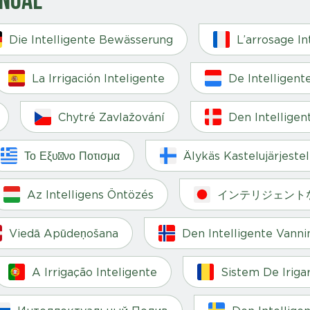
Die Intelligente Bewässerung
L’arrosage In
La Irrigación Inteligente
De Intelligent
Chytré Zavlažování
Den Intelligen
Το Εξυπνο Ποτισμα
Älykäs Kastelujärjeste
Az Intelligens Öntözés
インテリジェント
Viedā Apūdeņošana
Den Intelligente Vann
A Irrigação Inteligente
Sistem De Irigar