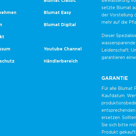
Blumat Classic
Bewässerung von
setzte Blumat au
nehmen
Blumat Easy
der Vorstellung 
mehr auf die Pf
n
Blumat Digital
Dieser Spezialisi
kt
wassersparende
ssum
Youtube Channel
Leidenschaft. U
garantieren einw
schutz
Händlerbereich
GARANTIE
Für alle Blumat
Kaufdatum. Wenn 
produktionsbedin
entsprechenden 
ersetzen. Sollte
Sie sich bitte m
Produkt gekauft 