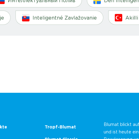
Интеллектуальный Полив
Den Intellige
je
Inteligentné Zavlažovanie
Akill
Blumat blickt au
kte
Tropf-Blumat
und ist heute ei