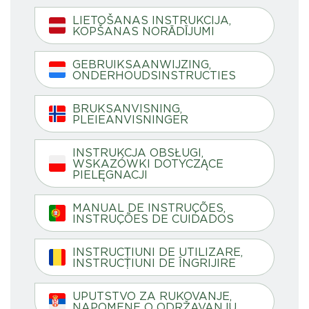
LIETOŠANAS INSTRUKCIJA,
KOPŠANAS NORĀDĪJUMI
GEBRUIKSAANWIJZING,
ONDERHOUDSINSTRUCTIES
BRUKSANVISNING,
PLEIEANVISNINGER
INSTRUKCJA OBSŁUGI,
WSKAZÓWKI DOTYCZĄCE
PIELĘGNACJI
MANUAL DE INSTRUÇÕES,
INSTRUÇÕES DE CUIDADOS
INSTRUCȚIUNI DE UTILIZARE,
INSTRUCȚIUNI DE ÎNGRIJIRE
UPUTSTVO ZA RUKOVANJE,
NAPOMENE O ODRŽAVANJU