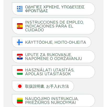
ΟΔΗΓΊΕΣ ΧΡΉΣΗΣ, ΥΠΟΔΕΊΞΕΙΣ
ΦΡΟΝΤΊΔΑΣ
INSTRUCCIONES DE EMPLEO,
INDICACIONES PARA EL
CUIDADO
KÄYTTÖOHJE, HOITO-OHJEITA
UPUTE ZA RUKOVANJE,
NAPOMENE O ODRŽAVANJU
HASZNÁLATI UTASÍTÁS,
ÁPOLÁSI UTASÍTÁSOK
取扱説明書, お手入れ方法
NAUDOJIMO INSTRUKCIJA,
PRIEŽIŪROS NURODYMAI