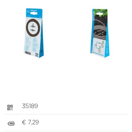
35189
€ 7,29