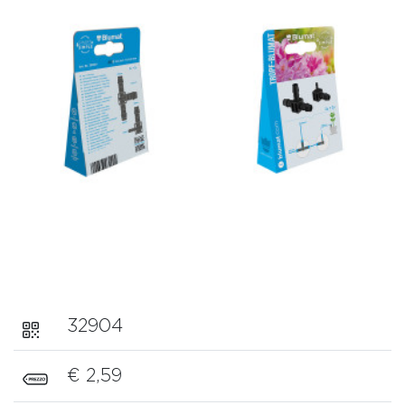
32904
€ 2,59