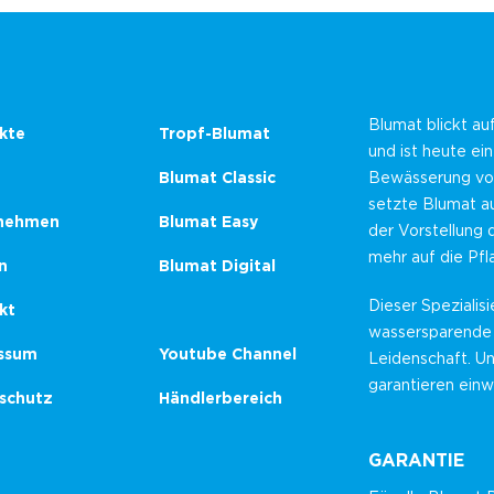
Blumat blickt au
kte
Tropf-Blumat
und ist heute ei
Blumat Classic
Bewässerung von
setzte Blumat au
nehmen
Blumat Easy
der Vorstellung 
mehr auf die Pf
n
Blumat Digital
Dieser Spezialisi
kt
wassersparende
ssum
Youtube Channel
Leidenschaft. U
garantieren einw
schutz
Händlerbereich
GARANTIE