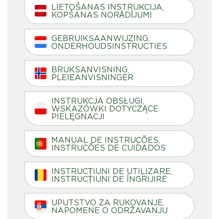
LIETOŠANAS INSTRUKCIJA,
KOPŠANAS NORĀDĪJUMI
GEBRUIKSAANWIJZING,
ONDERHOUDSINSTRUCTIES
BRUKSANVISNING,
PLEIEANVISNINGER
INSTRUKCJA OBSŁUGI,
WSKAZÓWKI DOTYCZĄCE
PIELĘGNACJI
MANUAL DE INSTRUÇÕES,
INSTRUÇÕES DE CUIDADOS
INSTRUCȚIUNI DE UTILIZARE,
INSTRUCȚIUNI DE ÎNGRIJIRE
UPUTSTVO ZA RUKOVANJE,
NAPOMENE O ODRŽAVANJU