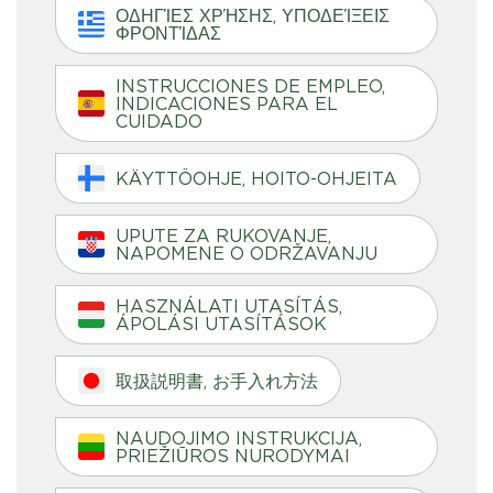
ΟΔΗΓΊΕΣ ΧΡΉΣΗΣ, ΥΠΟΔΕΊΞΕΙΣ
ΦΡΟΝΤΊΔΑΣ
INSTRUCCIONES DE EMPLEO,
INDICACIONES PARA EL
CUIDADO
KÄYTTÖOHJE, HOITO-OHJEITA
UPUTE ZA RUKOVANJE,
NAPOMENE O ODRŽAVANJU
HASZNÁLATI UTASÍTÁS,
ÁPOLÁSI UTASÍTÁSOK
取扱説明書, お手入れ方法
NAUDOJIMO INSTRUKCIJA,
PRIEŽIŪROS NURODYMAI