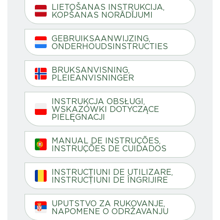
LIETOŠANAS INSTRUKCIJA,
KOPŠANAS NORĀDĪJUMI
GEBRUIKSAANWIJZING,
ONDERHOUDSINSTRUCTIES
BRUKSANVISNING,
PLEIEANVISNINGER
INSTRUKCJA OBSŁUGI,
WSKAZÓWKI DOTYCZĄCE
PIELĘGNACJI
MANUAL DE INSTRUÇÕES,
INSTRUÇÕES DE CUIDADOS
INSTRUCȚIUNI DE UTILIZARE,
INSTRUCȚIUNI DE ÎNGRIJIRE
UPUTSTVO ZA RUKOVANJE,
NAPOMENE O ODRŽAVANJU