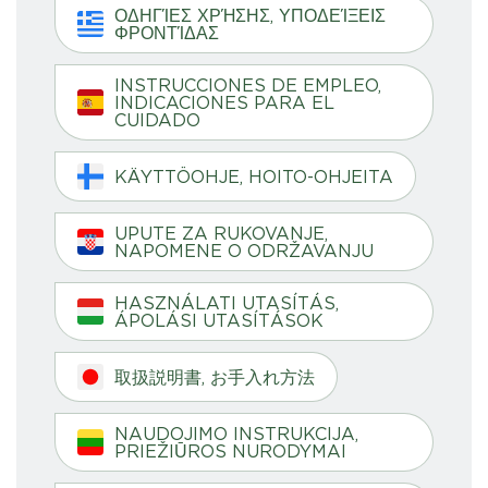
ΟΔΗΓΊΕΣ ΧΡΉΣΗΣ, ΥΠΟΔΕΊΞΕΙΣ
ΦΡΟΝΤΊΔΑΣ
INSTRUCCIONES DE EMPLEO,
INDICACIONES PARA EL
CUIDADO
KÄYTTÖOHJE, HOITO-OHJEITA
UPUTE ZA RUKOVANJE,
NAPOMENE O ODRŽAVANJU
HASZNÁLATI UTASÍTÁS,
ÁPOLÁSI UTASÍTÁSOK
取扱説明書, お手入れ方法
NAUDOJIMO INSTRUKCIJA,
PRIEŽIŪROS NURODYMAI