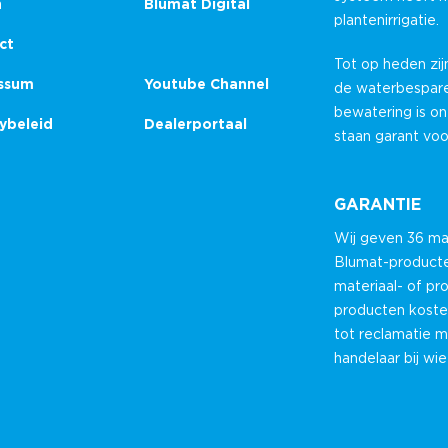
n
Blumat Digital
plantenirrigatie.
ct
Tot op heden zij
ssum
Youtube Channel
de waterbespare
bewatering is o
ybeleid
Dealerportaal
staan garant vo
GARANTIE
Wij geven 36 ma
Blumat-producten
materiaal- of pr
producten koste
tot reclamatie 
handelaar bij wi