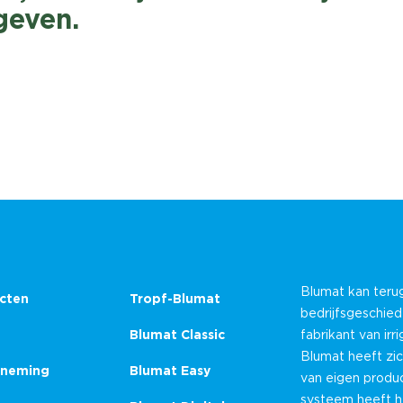
geven.
Blumat kan teru
cten
Tropf-Blumat
bedrijfsgeschie
Blumat Classic
fabrikant van ir
Blumat heeft zic
neming
Blumat Easy
van eigen produc
systeem heeft he