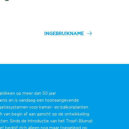
INGEBRUIKNAME
gblikken op meer dan 50 jaar
denis en is vandaag een toonaangevende
rigatiesystemen voor kamer- en balkonplanten.
h van begin af aan gericht op de ontwikkeling
ten. Sinds de introductie van het Tropf-Blumat
t bedrijf zich alleen nog maar toegelegd op