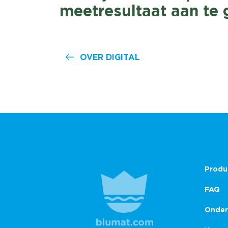
meetresultaat aan te 
OVER DIGITAL
Produ
FAQ
Onder