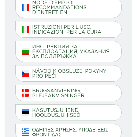
MODE D’EMPLOI,
RECOMMANDATIONS
D’ENTRETIEN
ISTRUZIONI PER L’USO,
INDICAZIONI PER LA CURA
ИНСТРУКЦИЯ ЗА
ЕКСПЛОАТАЦИЯ, УКАЗАНИЯ
ЗА ПОДДРЪЖКА
NÁVOD K OBSLUZE, POKYNY
PRO PÉČI
BRUGSANVISNING,
PLEJEANVISNINGER
KASUTUSJUHEND,
HOOLDUSJUHISED
ΟΔΗΓΊΕΣ ΧΡΉΣΗΣ, ΥΠΟΔΕΊΞΕΙΣ
ΦΡΟΝΤΊΔΑΣ