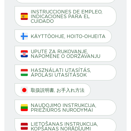
INSTRUCCIONES DE EMPLEO,
INDICACIONES PARA EL
CUIDADO
KÄYTTÖOHJE, HOITO-OHJEITA
UPUTE ZA RUKOVANJE,
NAPOMENE O ODRŽAVANJU
HASZNÁLATI UTASÍTÁS,
ÁPOLÁSI UTASÍTÁSOK
取扱説明書, お手入れ方法
NAUDOJIMO INSTRUKCIJA,
PRIEŽIŪROS NURODYMAI
LIETOŠANAS INSTRUKCIJA,
KOPŠANAS NORĀDĪJUMI