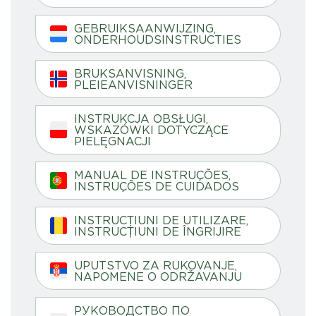
GEBRUIKSAANWIJZING,
ONDERHOUDSINSTRUCTIES
BRUKSANVISNING,
PLEIEANVISNINGER
INSTRUKCJA OBSŁUGI,
WSKAZÓWKI DOTYCZĄCE
PIELĘGNACJI
MANUAL DE INSTRUÇÕES,
INSTRUÇÕES DE CUIDADOS
INSTRUCȚIUNI DE UTILIZARE,
INSTRUCȚIUNI DE ÎNGRIJIRE
UPUTSTVO ZA RUKOVANJE,
NAPOMENE O ODRŽAVANJU
РУКОВОДСТВО ПО