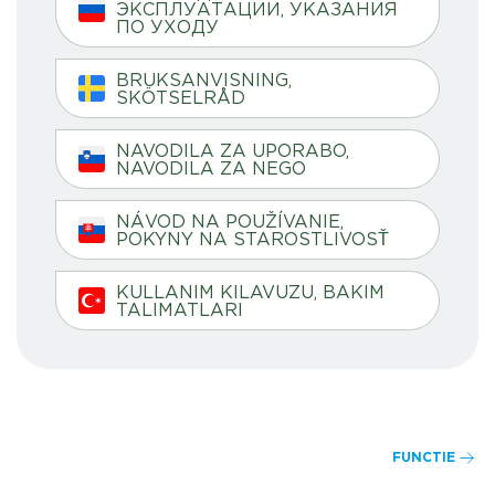
ЭКСПЛУАТАЦИИ, УКАЗАНИЯ
ПО УХОДУ
BRUKSANVISNING,
SKÖTSELRÅD
NAVODILA ZA UPORABO,
NAVODILA ZA NEGO
NÁVOD NA POUŽÍVANIE,
POKYNY NA STAROSTLIVOSŤ
KULLANIM KILAVUZU, BAKIM
TALIMATLARI
FUNCTIE