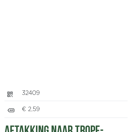
32409
€ 2,59
Aftakking naar Tropf-