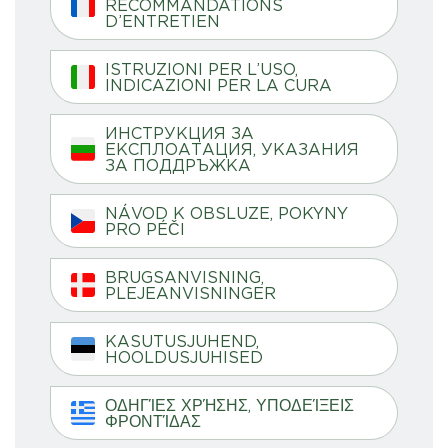
RECOMMANDATIONS
D’ENTRETIEN
ISTRUZIONI PER L’USO,
INDICAZIONI PER LA CURA
ИНСТРУКЦИЯ ЗА
ЕКСПЛОАТАЦИЯ, УКАЗАНИЯ
ЗА ПОДДРЪЖКА
NÁVOD K OBSLUZE, POKYNY
PRO PÉČI
BRUGSANVISNING,
PLEJEANVISNINGER
KASUTUSJUHEND,
HOOLDUSJUHISED
ΟΔΗΓΊΕΣ ΧΡΉΣΗΣ, ΥΠΟΔΕΊΞΕΙΣ
ΦΡΟΝΤΊΔΑΣ