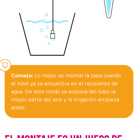
Consejo:
Lo mejor es montar la tapa cuando
el tubo ya se encuentra en el recipiente de
agua. De este modo se expulsa del tubo la
mayor parte del aire y la irrigación empieza
antes.