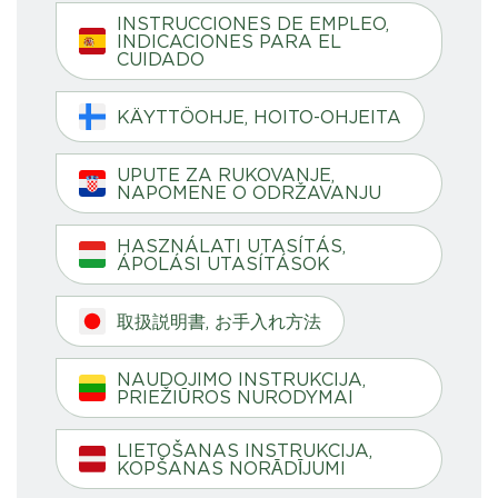
INSTRUCCIONES DE EMPLEO,
INDICACIONES PARA EL
CUIDADO
KÄYTTÖOHJE, HOITO-OHJEITA
UPUTE ZA RUKOVANJE,
NAPOMENE O ODRŽAVANJU
HASZNÁLATI UTASÍTÁS,
ÁPOLÁSI UTASÍTÁSOK
取扱説明書, お手入れ方法
NAUDOJIMO INSTRUKCIJA,
PRIEŽIŪROS NURODYMAI
LIETOŠANAS INSTRUKCIJA,
KOPŠANAS NORĀDĪJUMI