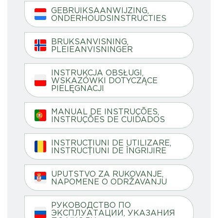
GEBRUIKSAANWIJZING,
ONDERHOUDSINSTRUCTIES
BRUKSANVISNING,
PLEIEANVISNINGER
INSTRUKCJA OBSŁUGI,
WSKAZÓWKI DOTYCZĄCE
PIELĘGNACJI
MANUAL DE INSTRUÇÕES,
INSTRUÇÕES DE CUIDADOS
INSTRUCȚIUNI DE UTILIZARE,
INSTRUCȚIUNI DE ÎNGRIJIRE
UPUTSTVO ZA RUKOVANJE,
NAPOMENE O ODRŽAVANJU
РУКОВОДСТВО ПО
ЭКСПЛУАТАЦИИ, УКАЗАНИЯ